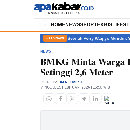
‹
HOME
NEWS
SPORT
EKBIS
LIFES
mantan Terbanyak
Setelah Perry Warjiyo Mundur, Siapa Kini M
Flash News
NEWS
BMKG Minta Warga Ka
Setinggi 2,6 Meter
PENULIS:
TIM REDAKSI
MINGGU, 15 FEBRUARI 2026 | 15:50 WIB