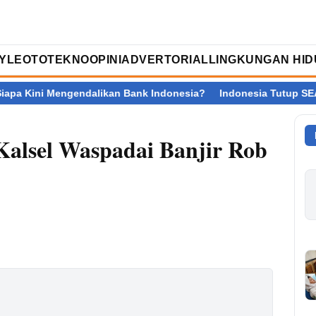
TYLE
OTOTEKNO
OPINI
ADVERTORIAL
LINGKUNGAN HID
engendalikan Bank Indonesia?
Indonesia Tutup SEA V Cup 2026 d
lsel Waspadai Banjir Rob