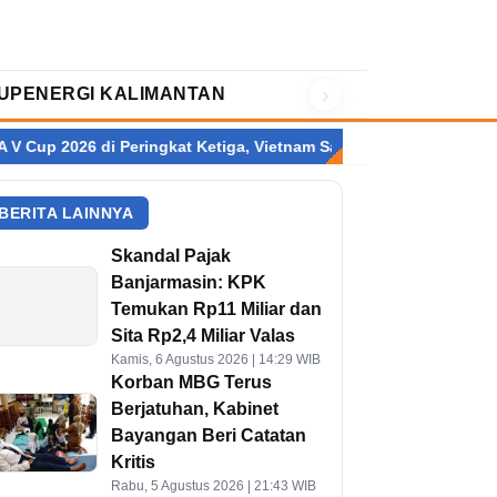
›
UP
ENERGI KALIMANTAN
i Peringkat Ketiga, Vietnam Sabet Gelar Juara
Fajar/Fikri Reb
BERITA LAINNYA
Skandal Pajak
Banjarmasin: KPK
Temukan Rp11 Miliar dan
Sita Rp2,4 Miliar Valas
Kamis, 6 Agustus 2026 | 14:29 WIB
Korban MBG Terus
Berjatuhan, Kabinet
Bayangan Beri Catatan
Kritis
Rabu, 5 Agustus 2026 | 21:43 WIB