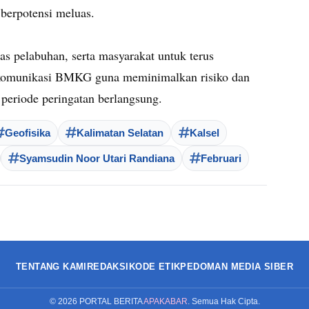
berpotensi meluas.
s pelabuhan, serta masyarakat untuk terus
 komunikasi BMKG guna meminimalkan risiko dan
periode peringatan berlangsung.
Geofisika
Kalimatan Selatan
Kalsel
Syamsudin Noor Utari Randiana
Februari
TENTANG KAMI
REDAKSI
KODE ETIK
PEDOMAN MEDIA SIBER
©
2026
PORTAL BERITA
APAKABAR
. Semua Hak Cipta.