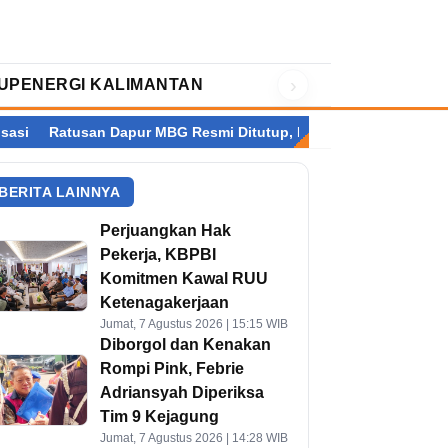
›
UP
ENERGI KALIMANTAN
 Dapur MBG Resmi Ditutup, Kalimantan Terbanyak
Setelah Per
BERITA LAINNYA
Perjuangkan Hak
Pekerja, KBPBI
Komitmen Kawal RUU
Ketenagakerjaan
Jumat, 7 Agustus 2026 | 15:15 WIB
Diborgol dan Kenakan
Rompi Pink, Febrie
Adriansyah Diperiksa
Tim 9 Kejagung
Jumat, 7 Agustus 2026 | 14:28 WIB