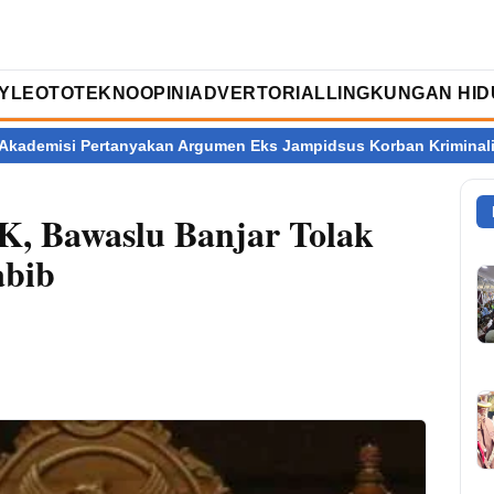
TYLE
OTOTEKNO
OPINI
ADVERTORIAL
LINGKUNGAN HID
anyakan Argumen Eks Jampidsus Korban Kriminalisasi
Ratusan
K, Bawaslu Banjar Tolak
abib