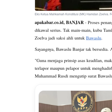
Eks Ketua Mahkamah Konstitusi (MK) Hamdan Zoelva. Fo
apakabar.co.id, BANJAR
- Proses penan
dikawal serius. Tak main-main, kubu T
Zoelva jadi saksi ahli untuk
Bawaslu
.
Sayangnya, Bawaslu Banjar tak bersedia. 
"Guna menjaga prinsip asas keadilan, mak
terlapor maupun pelapor untuk menghadir
Muhammad Rusdi mengutip surat Bawasl