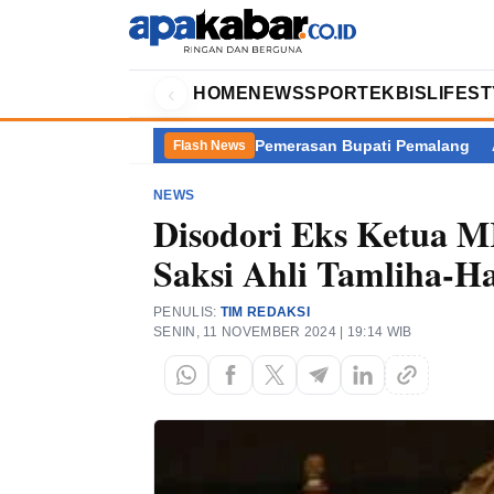
‹
HOME
NEWS
SPORT
EKBIS
LIFES
Balik Kasus Dugaan Pemerasan Bupati Pemalang
Akademisi Pert
Flash News
NEWS
Disodori Eks Ketua M
Saksi Ahli Tamliha-H
PENULIS:
TIM REDAKSI
SENIN, 11 NOVEMBER 2024 | 19:14 WIB