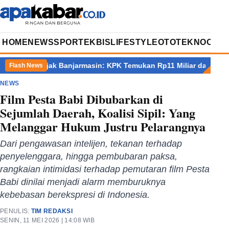
HOME
NEWS
SPORT
EKBIS
LIFESTYLE
OTOTEKNO
OPIN
 Pajak Banjarmasin: KPK Temukan Rp11 Miliar dan Sita Rp2,4 Milia
Flash News
NEWS
Film Pesta Babi Dibubarkan di
Sejumlah Daerah, Koalisi Sipil: Yang
Melanggar Hukum Justru Pelarangnya
Dari pengawasan intelijen, tekanan terhadap
penyelenggara, hingga pembubaran paksa,
rangkaian intimidasi terhadap pemutaran film Pesta
Babi dinilai menjadi alarm memburuknya
kebebasan berekspresi di Indonesia.
PENULIS:
TIM REDAKSI
SENIN, 11 MEI 2026 | 14:08 WIB