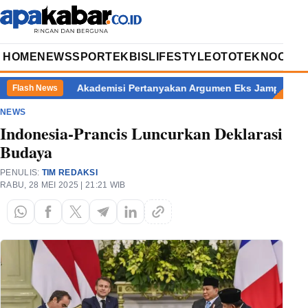
HOME
NEWS
SPORT
EKBIS
LIFESTYLE
OTOTEKNO
OPIN
malang
Akademisi Pertanyakan Argumen Eks Jampidsus Korban K
Flash News
NEWS
Indonesia-Prancis Luncurkan Deklarasi
Budaya
PENULIS:
TIM REDAKSI
RABU, 28 MEI 2025 | 21:21 WIB