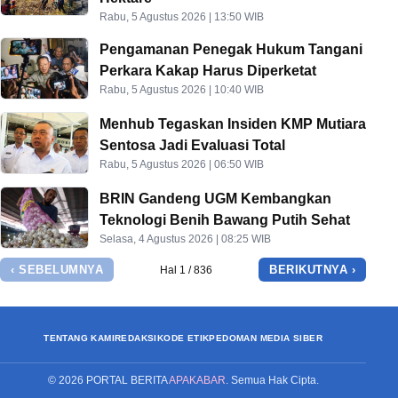
Rabu, 5 Agustus 2026 | 13:50 WIB
Pengamanan Penegak Hukum Tangani
Perkara Kakap Harus Diperketat
Rabu, 5 Agustus 2026 | 10:40 WIB
Menhub Tegaskan Insiden KMP Mutiara
Sentosa Jadi Evaluasi Total
Rabu, 5 Agustus 2026 | 06:50 WIB
BRIN Gandeng UGM Kembangkan
Teknologi Benih Bawang Putih Sehat
Selasa, 4 Agustus 2026 | 08:25 WIB
‹ SEBELUMNYA
BERIKUTNYA ›
Hal 1 / 836
TENTANG KAMI
REDAKSI
KODE ETIK
PEDOMAN MEDIA SIBER
©
2026
PORTAL BERITA
APAKABAR
. Semua Hak Cipta.