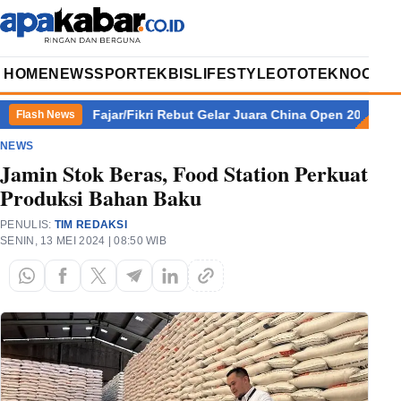
HOME
NEWS
SPORT
EKBIS
LIFESTYLE
OTOTEKNO
OPIN
r Juara
Fajar/Fikri Rebut Gelar Juara China Open 2026, Modal
Flash News
NEWS
Jamin Stok Beras, Food Station Perkuat
Produksi Bahan Baku
PENULIS:
TIM REDAKSI
SENIN, 13 MEI 2024 | 08:50 WIB