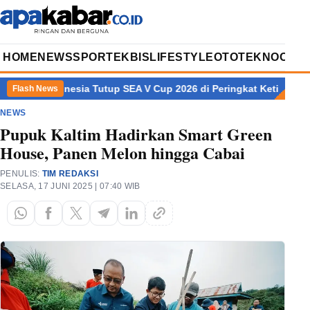
HOME
NEWS
SPORT
EKBIS
LIFESTYLE
OTOTEKNO
OPIN
?
Indonesia Tutup SEA V Cup 2026 di Peringkat Ketiga, Vietnam
Flash News
NEWS
Pupuk Kaltim Hadirkan Smart Green
House, Panen Melon hingga Cabai
PENULIS:
TIM REDAKSI
SELASA, 17 JUNI 2025 | 07:40 WIB