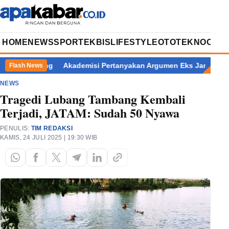
HOME
NEWS
SPORT
EKBIS
LIFESTYLE
OTOTEKNO
OPIN
 Pemalang
Akademisi Pertanyakan Argumen Eks Jampidsus Korba
Flash News
NEWS
Tragedi Lubang Tambang Kembali
Terjadi, JATAM: Sudah 50 Nyawa
PENULIS:
TIM REDAKSI
KAMIS, 24 JULI 2025 | 19:30 WIB