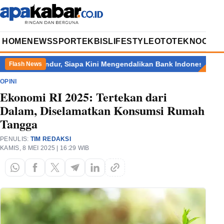
HOME
NEWS
SPORT
EKBIS
LIFESTYLE
OTOTEKNO
OPIN
jiyo Mundur, Siapa Kini Mengendalikan Bank Indonesia?
Indone
Flash News
OPINI
Ekonomi RI 2025: Tertekan dari
Dalam, Diselamatkan Konsumsi Rumah
Tangga
PENULIS:
TIM REDAKSI
KAMIS, 8 MEI 2025 | 16:29 WIB