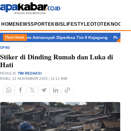
HOME
NEWS
SPORT
EKBIS
LIFESTYLE
OTOTEKNO
OPIN
brie Adriansyah Diperiksa Tim 9 Kejagung
Paradoks Pertumbuh
Flash News
OPINI
Stiker di Dinding Rumah dan Luka di
Hati
PENULIS:
TIM REDAKSI
RABU, 12 NOVEMBER 2025 | 11:11 WIB