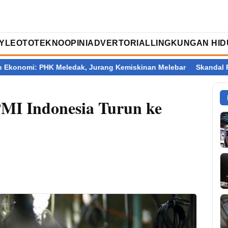
TYLE
OTOTEKNO
OPINI
ADVERTORIAL
LINGKUNGAN HID
ak, Jurang Kemiskinan Melebar
Skandal Pajak Banjarmasin: KP
PMI Indonesia Turun ke