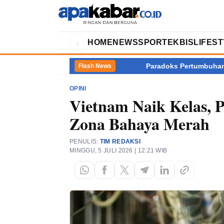
‹
HOME
NEWS
SPORT
EKBIS
LIFES
Paradoks Pertumbuhan Ekonomi: PHK Meled
Flash News
OPINI
Vietnam Naik Kelas, 
Zona Bahaya Merah
PENULIS:
TIM REDAKSI
MINGGU, 5 JULI 2026 | 12:21 WIB