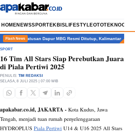
HOME
NEWS
SPORT
EKBIS
LIFESTYLE
OTOTEKNO
OPIN
si
Ratusan Dapur MBG Resmi Ditutup, Kalimantan Terbanyak
Flash News
SPORT
16 Tim All Stars Siap Perebutkan Juara
di Piala Pertiwi 2025
PENULIS:
TIM REDAKSI
SELASA, 8 JULI 2025 | 07:00 WIB
apakabar.co.id, JAKARTA -
Kota Kudus, Jawa
Tengah, menjadi tuan rumah penyelenggaraan
HYDROPLUS
Piala Pertiwi
U14 & U16 2025 All Stars