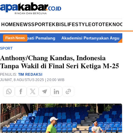
HOME
NEWS
SPORT
EKBIS
LIFESTYLE
OTOTEKNO
OPIN
asan Bupati Pemalang
Akademisi Pertanyakan Argumen Eks Jamp
Flash News
SPORT
Anthony/Chang Kandas, Indonesia
Tanpa Wakil di Final Seri Ketiga M-25
PENULIS:
TIM REDAKSI
JUMAT, 8 AGUSTUS 2025 | 20:00 WIB