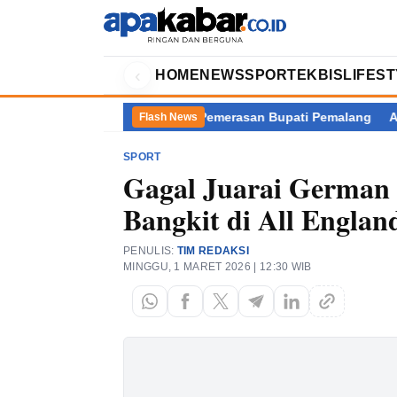
‹
HOME
NEWS
SPORT
EKBIS
LIFES
i di Balik Kasus Dugaan Pemerasan Bupati Pemalang
Akademisi
Flash News
SPORT
Gagal Juarai German 
Bangkit di All Englan
PENULIS:
TIM REDAKSI
MINGGU, 1 MARET 2026 | 12:30 WIB