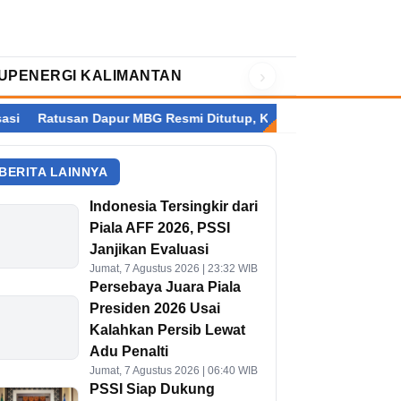
›
UP
ENERGI KALIMANTAN
tusan Dapur MBG Resmi Ditutup, Kalimantan Terbanyak
Setela
BERITA LAINNYA
Indonesia Tersingkir dari
Piala AFF 2026, PSSI
Janjikan Evaluasi
Jumat, 7 Agustus 2026 | 23:32 WIB
Persebaya Juara Piala
Presiden 2026 Usai
Kalahkan Persib Lewat
Adu Penalti
Jumat, 7 Agustus 2026 | 06:40 WIB
PSSI Siap Dukung