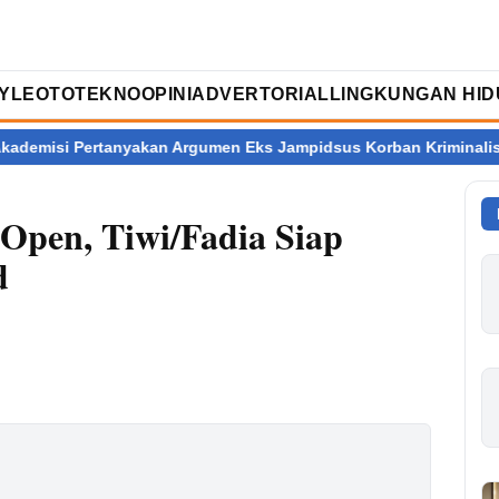
TYLE
OTOTEKNO
OPINI
ADVERTORIAL
LINGKUNGAN HID
 Pertanyakan Argumen Eks Jampidsus Korban Kriminalisasi
Ra
Open, Tiwi/Fadia Siap
d