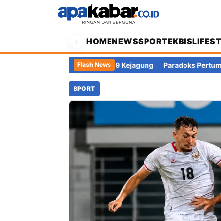
‹
HOME
NEWS
SPORT
EKBIS
LIFES
iansyah Diperiksa Tim 9 Kejagung
Paradoks Pertumbuhan Ekono
Flash News
SPORT