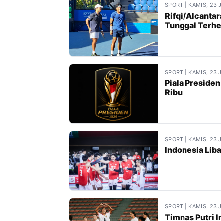
SPORT | KAMIS, 23 
Rifqi/Alcantar
Tunggal Terhe
SPORT | KAMIS, 23 
Piala Presiden
Ribu
SPORT | KAMIS, 23 
Indonesia Lib
SPORT | KAMIS, 23 
Timnas Putri 