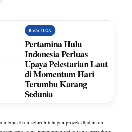
l.
BACA JUGA
Pertamina Hulu
Indonesia Perluas
Upaya Pelestarian Laut
di Momentum Hari
Terumbu Karang
Sedunia
a memastikan seluruh tahapan proyek dijalankan
engawasan ketat, manajemen risiko yang terstruktur,