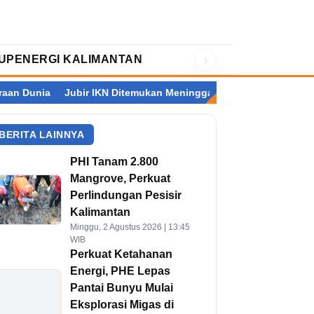
›
UP
ENERGI KALIMANTAN
bir IKN Ditemukan Meninggal Dunia di Rusun ASN
Organisasi 
BERITA LAINNYA
PHI Tanam 2.800
Mangrove, Perkuat
Perlindungan Pesisir
Kalimantan
Minggu, 2 Agustus 2026 | 13:45
WIB
Perkuat Ketahanan
Energi, PHE Lepas
Pantai Bunyu Mulai
Eksplorasi Migas di