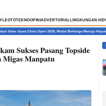
TYLE
OTOTEKNO
OPINI
ADVERTORIAL
LINGKUNGAN HID
ara China Open 2026, Modal Berharga Menuju Kejuaraan Dunia
Ju
kam Sukses Pasang Topside
n Migas Manpatu