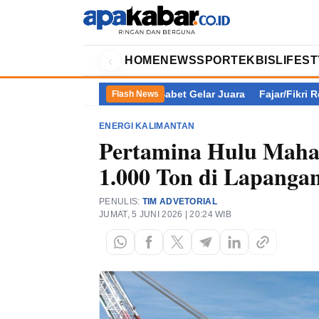
‹
HOME
NEWS
SPORT
EKBIS
LIFES
 Ketiga, Vietnam Sabet Gelar Juara
Fajar/Fikri Rebut Gelar Ju
Flash News
ENERGI KALIMANTAN
Pertamina Hulu Maha
1.000 Ton di Lapanga
PENULIS:
TIM ADVETORIAL
JUMAT, 5 JUNI 2026 | 20:24 WIB