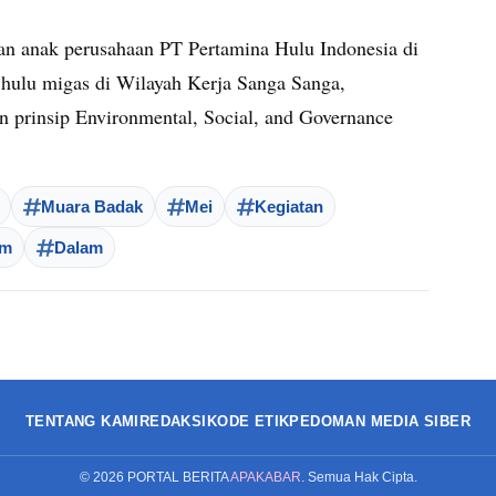
n anak perusahaan PT Pertamina Hulu Indonesia di
 hulu migas di Wilayah Kerja Sanga Sanga,
prinsip Environmental, Social, and Governance
Muara Badak
Mei
Kegiatan
am
Dalam
TENTANG KAMI
REDAKSI
KODE ETIK
PEDOMAN MEDIA SIBER
©
2026
PORTAL BERITA
APAKABAR
. Semua Hak Cipta.