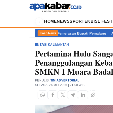
‹
HOME
NEWS
SPORT
EKBIS
LIFES
Balik Kasus Dugaan Pemerasan Bupati Pemalang
Akademisi Perta
Flash News
ENERGI KALIMANTAN
Pertamina Hulu Sang
Penanggulangan Keba
SMKN 1 Muara Bada
PENULIS:
TIM ADVERTORIAL
SELASA, 26 MEI 2026 | 21:00 WIB