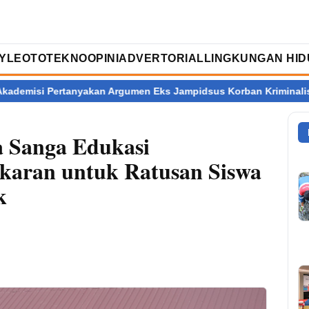
TYLE
OTOTEKNO
OPINI
ADVERTORIAL
LINGKUNGAN HID
nyakan Argumen Eks Jampidsus Korban Kriminalisasi
Ratusan 
a Sanga Edukasi
karan untuk Ratusan Siswa
k