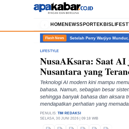
‹
HOME
NEWS
SPORT
EKBIS
LIFES
ntan Terbanyak
Setelah Perry Warjiyo Mundur, Siapa Kini Men
Flash News
LIFESTYLE
NusaAKsara: Saat AI 
Nusantara yang Teran
Teknologi AI modern kini mampu mem
bahasa. Namun, sebagian besar sistem
sehingga banyak bahasa dan aksara tr
mendapatkan perhatian yang memadai
PENULIS:
TIM REDAKSI
SELASA, 30 JUNI 2026 | 09:18 WIB