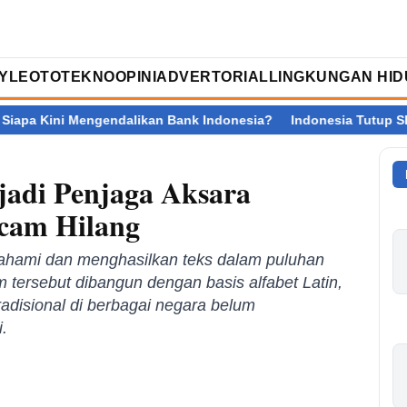
TYLE
OTOTEKNO
OPINI
ADVERTORIAL
LINGKUNGAN HID
gendalikan Bank Indonesia?
Indonesia Tutup SEA V Cup 2026 di 
jadi Penjaga Aksara
cam Hilang
ahami dan menghasilkan teks dalam puluhan
 tersebut dibangun dengan basis alfabet Latin,
adisional di berbagai negara belum
.