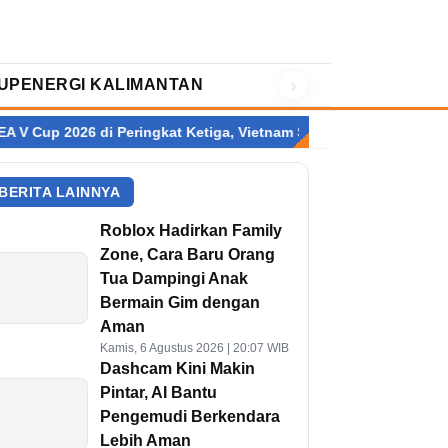
›
UP
ENERGI KALIMANTAN
Peringkat Ketiga, Vietnam Sabet Gelar Juara
Fajar/Fikri Rebut
BERITA LAINNYA
Roblox Hadirkan Family
Zone, Cara Baru Orang
Tua Dampingi Anak
Bermain Gim dengan
Aman
Kamis, 6 Agustus 2026 | 20:07 WIB
Dashcam Kini Makin
Pintar, AI Bantu
Pengemudi Berkendara
Lebih Aman