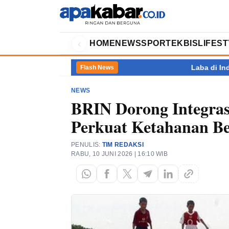
‹
HOME
NEWS
SPORT
EKBIS
LIFES
Laba di Indonesia, Pajak
Flash News
NEWS
BRIN Dorong Integra
Perkuat Ketahanan B
PENULIS:
TIM REDAKSI
RABU, 10 JUNI 2026 | 16:10 WIB