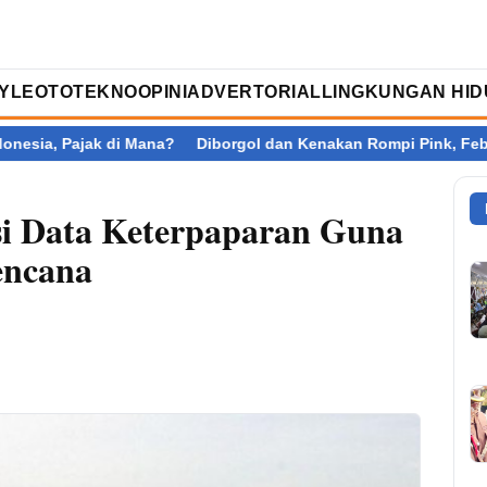
TYLE
OTOTEKNO
OPINI
ADVERTORIAL
LINGKUNGAN HID
 di Mana?
Diborgol dan Kenakan Rompi Pink, Febrie Adriansyah
si Data Keterpaparan Guna
encana