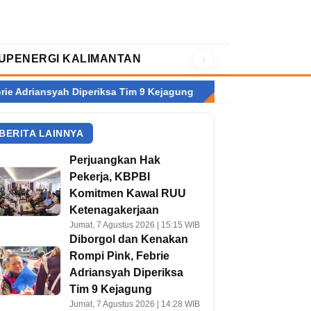
›
UP
ENERGI KALIMANTAN
 Diperiksa Tim 9 Kejagung
Paradoks Pertumbuhan Ekonomi: PH
BERITA LAINNYA
Perjuangkan Hak
Pekerja, KBPBI
Komitmen Kawal RUU
Ketenagakerjaan
Jumat, 7 Agustus 2026 | 15:15 WIB
Diborgol dan Kenakan
Rompi Pink, Febrie
Adriansyah Diperiksa
Tim 9 Kejagung
Jumat, 7 Agustus 2026 | 14:28 WIB