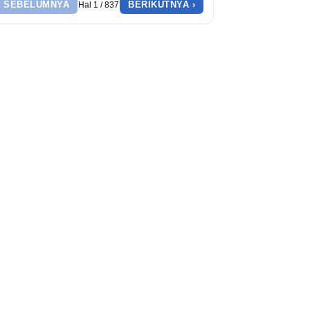
‹ SEBELUMNYA
BERIKUTNYA ›
Hal 1 / 837