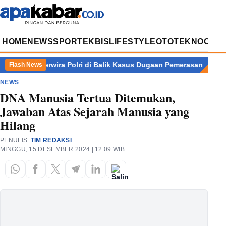
HOME
NEWS
SPORT
EKBIS
LIFESTYLE
OTOTEKNO
OPIN
 Perwira Polri di Balik Kasus Dugaan Pemerasan Bupati Pemalan
Flash News
NEWS
DNA Manusia Tertua Ditemukan,
Jawaban Atas Sejarah Manusia yang
Hilang
PENULIS:
TIM REDAKSI
MINGGU, 15 DESEMBER 2024 | 12:09 WIB