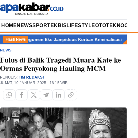
HOME
NEWS
SPORT
EKBIS
LIFESTYLE
OTOTEKNO
OPIN
Eks Jampidsus Korban Kriminalisasi
Ratusan Dapur MBG Resmi
Flash News
NEWS
Fulus di Balik Tragedi Muara Kate ke
Ormas Penyokong Hauling MCM
PENULIS:
TIM REDAKSI
JUMAT, 10 JANUARI 2025 | 16:15 WIB