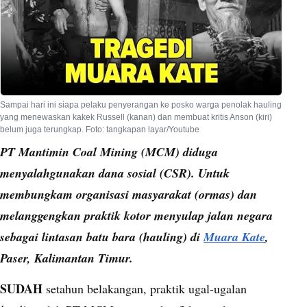
Sampai hari ini siapa pelaku penyerangan ke posko warga penolak hauling
yang menewaskan kakek Russell (kanan) dan membuat kritis Anson (kiri)
belum juga terungkap. Foto: tangkapan layar/Youtube
PT Mantimin Coal Mining (MCM) diduga
menyalahgunakan dana sosial (CSR). Untuk
membungkam organisasi masyarakat (ormas) dan
melanggengkan praktik kotor menyulap jalan negara
sebagai lintasan batu bara (hauling) di
Muara Kate
,
Paser, Kalimantan Timur.
SUDAH
setahun belakangan, praktik ugal-ugalan