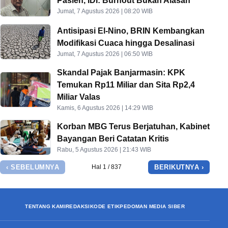
Pasien, IDI: Burnout Bukan Alasan
Jumat, 7 Agustus 2026 | 08:20 WIB
Antisipasi El-Nino, BRIN Kembangkan
Modifikasi Cuaca hingga Desalinasi
Jumat, 7 Agustus 2026 | 06:50 WIB
Skandal Pajak Banjarmasin: KPK
Temukan Rp11 Miliar dan Sita Rp2,4
Miliar Valas
Kamis, 6 Agustus 2026 | 14:29 WIB
Korban MBG Terus Berjatuhan, Kabinet
Bayangan Beri Catatan Kritis
Rabu, 5 Agustus 2026 | 21:43 WIB
‹ SEBELUMNYA
BERIKUTNYA ›
Hal 1 / 837
TENTANG KAMI
REDAKSI
KODE ETIK
PEDOMAN MEDIA SIBER