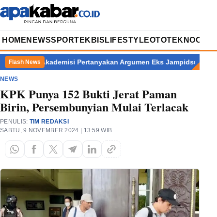
HOME
NEWS
SPORT
EKBIS
LIFESTYLE
OTOTEKNO
OPIN
Akademisi Pertanyakan Argumen Eks Jampidsus Korban Krimina
Flash News
NEWS
KPK Punya 152 Bukti Jerat Paman
Birin, Persembunyian Mulai Terlacak
PENULIS:
TIM REDAKSI
SABTU, 9 NOVEMBER 2024 | 13:59 WIB