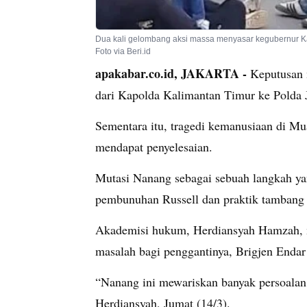
Dua kali gelombang aksi massa menyasar kegubernur K
Foto via Beri.id
apakabar.co.id, JAKARTA -
Keputusan m
dari Kapolda Kalimantan Timur ke Polda 
Sementara itu, tragedi kemanusiaan di Mua
mendapat penyelesaian.
Mutasi Nanang sebagai sebuah langkah yan
pembunuhan Russell dan praktik tambang i
Akademisi hukum, Herdiansyah Hamzah,
masalah bagi penggantinya, Brigjen Endar 
“Nanang ini mewariskan banyak persoalan 
Herdiansyah, Jumat (14/3).