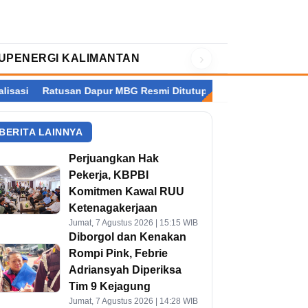
›
UP
ENERGI KALIMANTAN
usan Dapur MBG Resmi Ditutup, Kalimantan Terbanyak
Setelah
BERITA LAINNYA
Perjuangkan Hak
Pekerja, KBPBI
Komitmen Kawal RUU
Ketenagakerjaan
Jumat, 7 Agustus 2026 | 15:15 WIB
Diborgol dan Kenakan
Rompi Pink, Febrie
Adriansyah Diperiksa
Tim 9 Kejagung
Jumat, 7 Agustus 2026 | 14:28 WIB