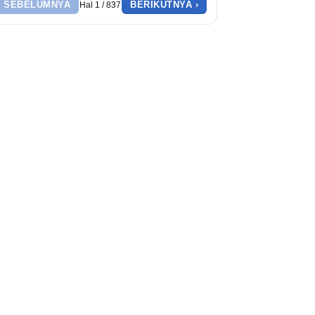
‹ SEBELUMNYA
BERIKUTNYA ›
Hal 1 / 837