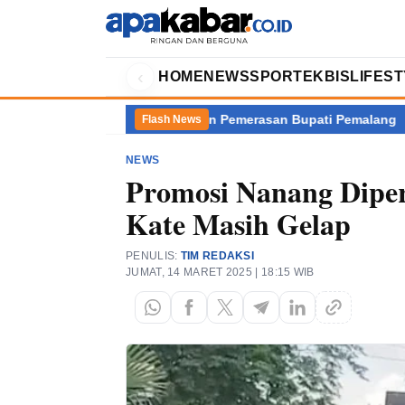
‹
HOME
NEWS
SPORT
EKBIS
LIFES
 di Balik Kasus Dugaan Pemerasan Bupati Pemalang
Akademisi 
Flash News
NEWS
Promosi Nanang Dipe
Kate Masih Gelap
PENULIS:
TIM REDAKSI
JUMAT, 14 MARET 2025 | 18:15 WIB