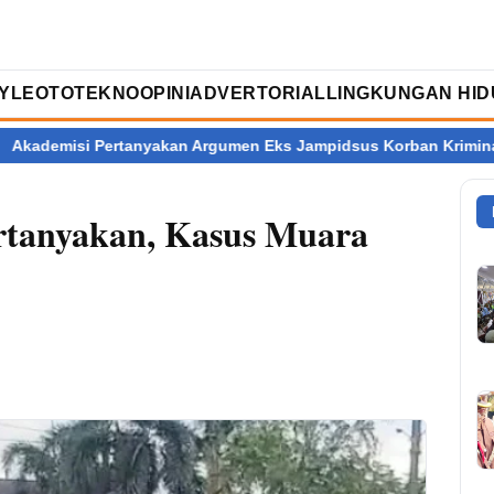
TYLE
OTOTEKNO
OPINI
ADVERTORIAL
LINGKUNGAN HID
Pertanyakan Argumen Eks Jampidsus Korban Kriminalisasi
Rat
rtanyakan, Kasus Muara