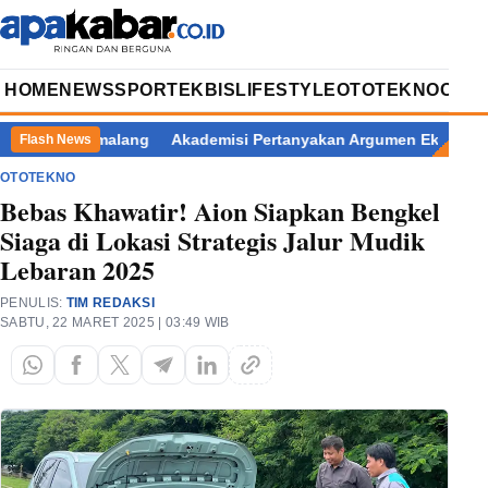
HOME
NEWS
SPORT
EKBIS
LIFESTYLE
OTOTEKNO
OPIN
upati Pemalang
Akademisi Pertanyakan Argumen Eks Jampidsus 
Flash News
OTOTEKNO
Bebas Khawatir! Aion Siapkan Bengkel
Siaga di Lokasi Strategis Jalur Mudik
Lebaran 2025
PENULIS:
TIM REDAKSI
SABTU, 22 MARET 2025 | 03:49 WIB