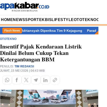
HOME
NEWS
SPORT
EKBIS
LIFESTYLE
OTOTEKNO
OPIN
Febrie Adriansyah Diperiksa Tim 9 Kejagung
Paradoks Pertumb
Flash News
OTOTEKNO
Insentif Pajak Kendaraan Listrik
Dinilai Belum Cukup Tekan
Ketergantungan BBM
PENULIS:
TIM REDAKSI
JUMAT, 15 MEI 2026 | 06:43 WIB