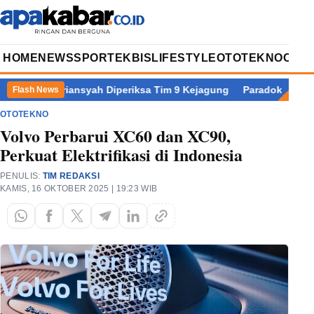
HOME
NEWS
SPORT
EKBIS
LIFESTYLE
OTOTEKNO
OPIN
 Adriansyah Diperiksa Tim 9 Kejagung
Paradoks Pertumbuhan E
Flash News
OTOTEKNO
Volvo Perbarui XC60 dan XC90,
Perkuat Elektrifikasi di Indonesia
PENULIS:
TIM REDAKSI
KAMIS, 16 OKTOBER 2025 | 19:23 WIB