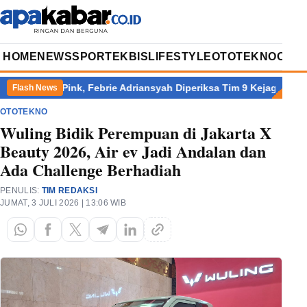
HOME
NEWS
SPORT
EKBIS
LIFESTYLE
OTOTEKNO
OPIN
 Rompi Pink, Febrie Adriansyah Diperiksa Tim 9 Kejagung
Par
Flash News
OTOTEKNO
Wuling Bidik Perempuan di Jakarta X
Beauty 2026, Air ev Jadi Andalan dan
Ada Challenge Berhadiah
PENULIS:
TIM REDAKSI
JUMAT, 3 JULI 2026 | 13:06 WIB