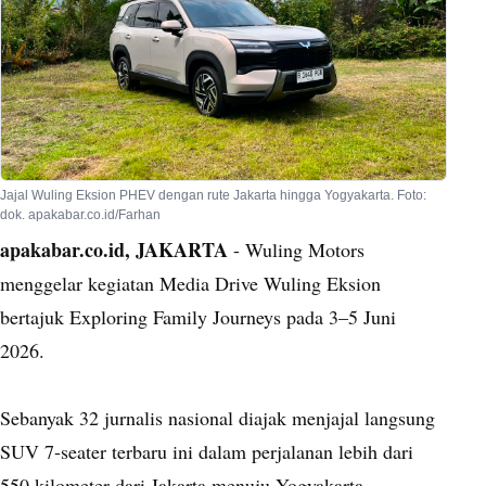
Jajal Wuling Eksion PHEV dengan rute Jakarta hingga Yogyakarta. Foto:
dok. apakabar.co.id/Farhan
apakabar.co.id, JAKARTA
- Wuling Motors
menggelar kegiatan Media Drive Wuling Eksion
bertajuk Exploring Family Journeys pada 3–5 Juni
2026.
Sebanyak 32 jurnalis nasional diajak menjajal langsung
SUV 7-seater terbaru ini dalam perjalanan lebih dari
550 kilometer dari Jakarta menuju Yogyakarta.