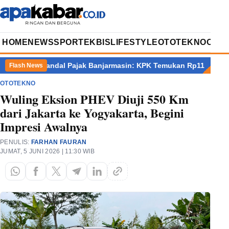
HOME
NEWS
SPORT
EKBIS
LIFESTYLE
OTOTEKNO
OPIN
bar
Skandal Pajak Banjarmasin: KPK Temukan Rp11 Miliar dan Sit
Flash News
OTOTEKNO
Wuling Eksion PHEV Diuji 550 Km
dari Jakarta ke Yogyakarta, Begini
Impresi Awalnya
PENULIS:
FARHAN FAURAN
JUMAT, 5 JUNI 2026 | 11:30 WIB