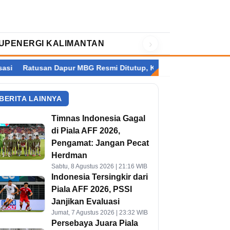
›
UP
ENERGI KALIMANTAN
an Dapur MBG Resmi Ditutup, Kalimantan Terbanyak
Setelah P
BERITA LAINNYA
Timnas Indonesia Gagal
di Piala AFF 2026,
Pengamat: Jangan Pecat
Herdman
Sabtu, 8 Agustus 2026 | 21:16 WIB
Indonesia Tersingkir dari
Piala AFF 2026, PSSI
Janjikan Evaluasi
Jumat, 7 Agustus 2026 | 23:32 WIB
Persebaya Juara Piala