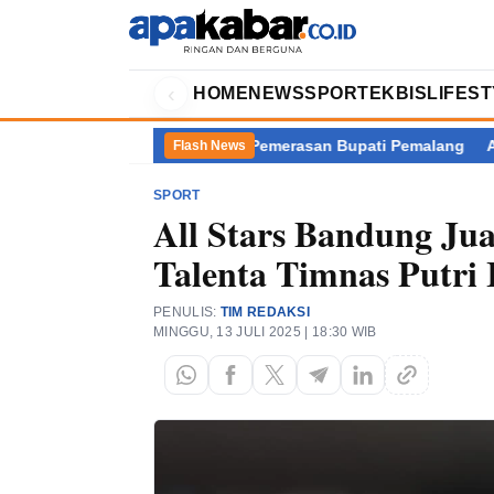
‹
HOME
NEWS
SPORT
EKBIS
LIFES
i Balik Kasus Dugaan Pemerasan Bupati Pemalang
Akademisi Pe
Flash News
SPORT
All Stars Bandung Jua
Talenta Timnas Putri 
PENULIS:
TIM REDAKSI
MINGGU, 13 JULI 2025 | 18:30 WIB