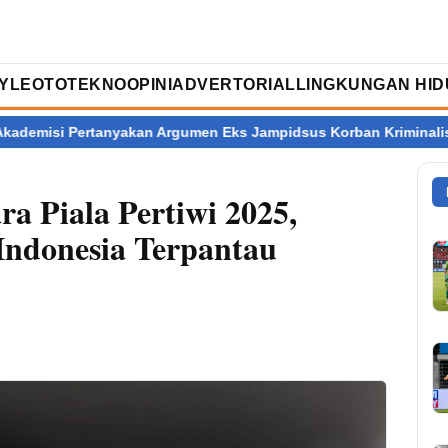
TYLE
OTOTEKNO
OPINI
ADVERTORIAL
LINGKUNGAN HID
rtanyakan Argumen Eks Jampidsus Korban Kriminalisasi
Ratus
ra Piala Pertiwi 2025,
Indonesia Terpantau