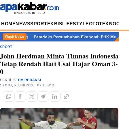
HOME
NEWS
SPORT
EKBIS
LIFESTYLE
OTOTEKNO
OPIN
Kejagung
Paradoks Pertumbuhan Ekonomi: PHK Meledak, Juran
Flash News
SPORT
John Herdman Minta Timnas Indonesia
Tetap Rendah Hati Usai Hajar Oman 3-
0
PENULIS:
TIM REDAKSI
SABTU, 6 JUNI 2026 | 07:15 WIB