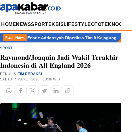
HOME
NEWS
SPORT
EKBIS
LIFESTYLE
OTOTEKNO
OPIN
nk, Febrie Adriansyah Diperiksa Tim 9 Kejagung
Paradoks Per
Flash News
SPORT
Raymond/Joaquin Jadi Wakil Terakhir
Indonesia di All England 2026
PENULIS:
TIM REDAKSI
SABTU, 7 MARET 2026 | 10:30 WIB