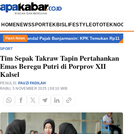
HOME
NEWS
SPORT
EKBIS
LIFESTYLE
OTOTEKNO
OPIN
bar
Skandal Pajak Banjarmasin: KPK Temukan Rp11 Miliar dan Sit
Flash News
SPORT
Tim Sepak Takraw Tapin Pertahankan
Emas Beregu Putri di Porprov XII
Kalsel
PENULIS:
FAUZI FADILAH
RABU, 5 NOVEMBER 2025 | 08:10 WIB