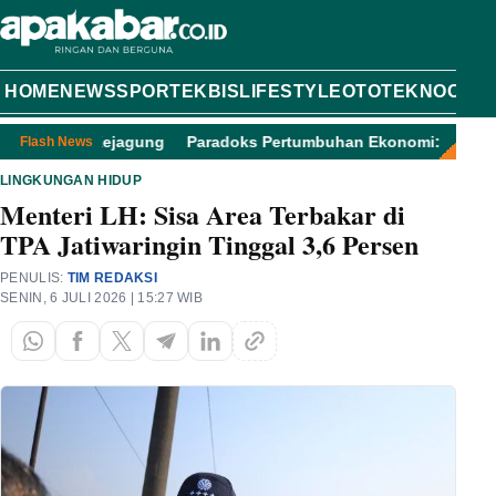
HOME
NEWS
SPORT
EKBIS
LIFESTYLE
OTOTEKNO
OPIN
im 9 Kejagung
Paradoks Pertumbuhan Ekonomi: PHK Meledak, 
Flash News
LINGKUNGAN HIDUP
Menteri LH: Sisa Area Terbakar di
TPA Jatiwaringin Tinggal 3,6 Persen
PENULIS:
TIM REDAKSI
SENIN, 6 JULI 2026 | 15:27 WIB