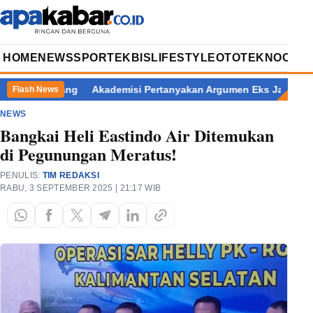
HOME
NEWS
SPORT
EKBIS
LIFESTYLE
OTOTEKNO
OPIN
ti Pemalang
Akademisi Pertanyakan Argumen Eks Jampidsus Ko
Flash News
NEWS
Bangkai Heli Eastindo Air Ditemukan
di Pegunungan Meratus!
PENULIS:
TIM REDAKSI
RABU, 3 SEPTEMBER 2025 | 21:17 WIB