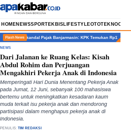
HOME
NEWS
SPORT
EKBIS
LIFESTYLE
OTOTEKNO
OPIN
r
Skandal Pajak Banjarmasin: KPK Temukan Rp11 Miliar dan Sita 
Flash News
NEWS
Dari Jalanan ke Ruang Kelas: Kisah
Abdul Rohim dan Perjuangan
Mengakhiri Pekerja Anak di Indonesia
Memperingati Hari Dunia Menentang Pekerja Anak
pada Jumat, 12 Juni, sebanyak 100 mahasiswa
bertemu untuk meningkatkan kesadaran kaum
muda terkait isu pekerja anak dan mendorong
partisipasi dalam menghapus pekerja anak di
Indonesia.
PENULIS:
TIM REDAKSI