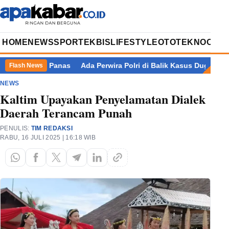
HOME
NEWS
SPORT
EKBIS
LIFESTYLE
OTOTEKNO
OPIN
19 Titik Panas
Ada Perwira Polri di Balik Kasus Dugaan Pemer
Flash News
NEWS
Kaltim Upayakan Penyelamatan Dialek
Daerah Terancam Punah
PENULIS:
TIM REDAKSI
RABU, 16 JULI 2025 | 16:18 WIB