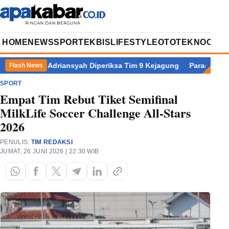
HOME
NEWS
SPORT
EKBIS
LIFESTYLE
OTOTEKNO
OPIN
brie Adriansyah Diperiksa Tim 9 Kejagung
Paradoks Pertumbuh
Flash News
SPORT
Empat Tim Rebut Tiket Semifinal
MilkLife Soccer Challenge All-Stars
2026
PENULIS:
TIM REDAKSI
JUMAT, 26 JUNI 2026 | 22:30 WIB