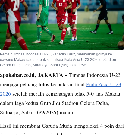
Pemain timnas Indonesia U-23, Zanadin Fariz, merayakan golnya ke
gawang Makau pada babak kualifikasi Piala Asia U-23 2026 di Stadion
Gelora Bung Tomo, Surabaya, Sabtu (9/9). Foto: PSSI
apakabar.co.id, JAKARTA –
Timnas Indonesia U-23
menjaga peluang lolos ke putaran final
Piala Asia U-23
2026
setelah meraih kemenangan telak 5-0 atas Makau
dalam laga kedua Grup J di Stadion Gelora Delta,
Sidoarjo, Sabtu (6/9/2025) malam.
Hasil ini membuat Garuda Muda mengoleksi 4 poin dari