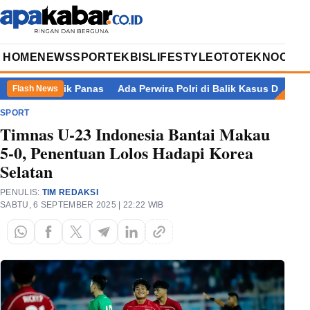
HOME
NEWS
SPORT
EKBIS
LIFESTYLE
OTOTEKNO
OPIN
.019 Titik Panas
Ada Perwira Polri di Balik Kasus Dugaan Pem
Flash News
SPORT
Timnas U-23 Indonesia Bantai Makau
5-0, Penentuan Lolos Hadapi Korea
Selatan
PENULIS:
TIM REDAKSI
SABTU, 6 SEPTEMBER 2025 | 22:22 WIB